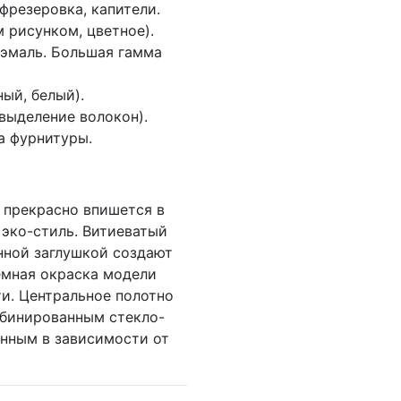
фрезеровка, капители.
 рисунком, цветное).
эмаль. Большая гамма
ный, белый).
выделение волокон).
а фурнитуры.
 прекрасно впишется в
эко-стиль. Витиеватый
янной заглушкой создают
темная окраска модели
и. Центральное полотно
мбинированным стекло-
янным в зависимости от